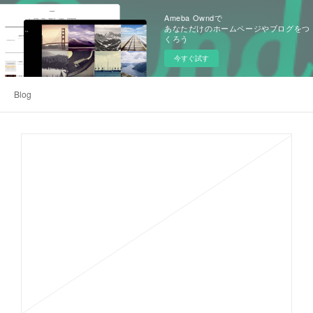
Ameba Owndで
あなただけのホームページやブログをつ
くろう
今すぐ試す
Blog